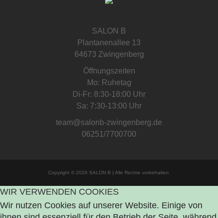
SALON B
Plantanenallee 13
64673 Zwingenberg
Öffnungszeiten
Mo: Ruhetag
Di-Fr: 8:30-18:00 Uhr
Sa: 7:30-13:00 Uhr
team@salonb-zwingenberg.de
06251/7700700
Copyright © 2026 SALON B | Alle Rechte vorbehalten.
WIR VERWENDEN COOKIES
Wir nutzen Cookies auf unserer Website. Einige von
ihnen sind essenziell für den Betrieb der Seite, während