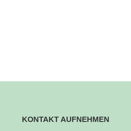
ERSTKLASSIGER SERVICE
Unser Salon ist ein Ort der Entspannung.
Lehnen Sie sich zurück und vergessen Sie den
Alltagsstress.
KONTAKT AUFNEHMEN